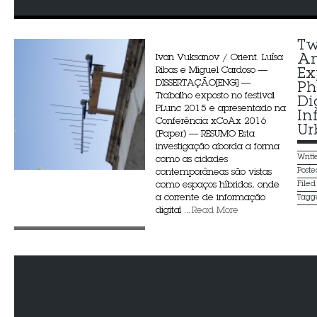
Tw
An
Ivan Vuksanov / Orient. Luísa
Ribas e Miguel Cardoso —
Ex
DISSERTAÇÃO[ENG] —
Ph
Trabalho exposto no festival
Di
PLunc 2015 e apresentado na
In
Conferência xCoAx 2016
Ur
(Paper) — RESUMO Esta
investigação aborda a forma
Writ
como as cidades
Post
contemporâneas são vistas
como espaços híbridos, onde
File
a corrente de informação
Tagg
digital ...
Read More