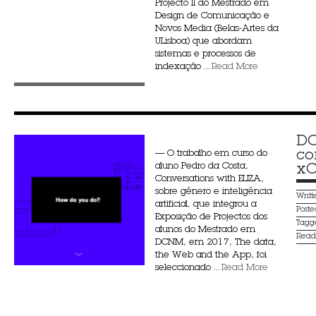
Projecto II do Mestrado em
Design de Comunicação e
Novos Media (Belas-Artes da
ULisboa) que abordam
sistemas e processos de
indexação ...
Read More
DC
co
— O trabalho em curso do
aluno Pedro da Costa,
xC
Conversations with ELIZA,
sobre género e inteligência
Writ
artificial, que integrou a
Post
Exposição de Projectos dos
Tagg
alunos do Mestrado em
Rea
DCNM, em 2017, The data,
the Web and the App, foi
seleccionado ...
Read More