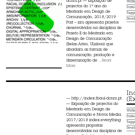
dcnm.pt — Exposição de
Writ
projectos do 1º ano do
Post
Mestrado em Design de
Tagg
Comunicação, 2018/2019
Rea
Post – ism apresenta projetos
desenvolvidos na disciplina de
Projeto II do Mestrado em
Design de Comunicação
(Belas-Artes, ULisboa) que
abordam as formas de
comunicação, produção e
disseminação de ...
Read
More
In
(E
— http://index.fbaul-dcnm.pt
— Exposição de projectos do
Mestrado em Design de
Writ
Comunicação e Novos Media,
Post
2017/2018 index.everything
Tagg
apresenta propostas
Rea
desenvolvidas na disciplina de