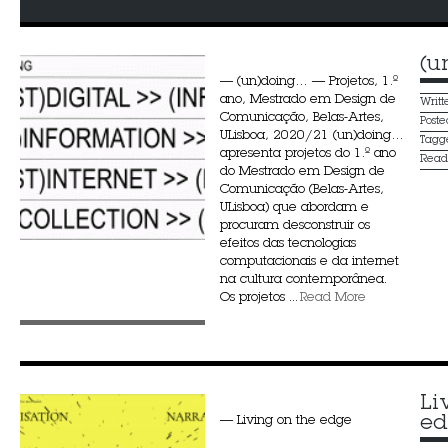
(u
— (un)doing… — Projetos, 1.º
ano, Mestrado em Design de
Writ
Comunicação, Belas-Artes,
Post
ULisboa, 2020/21 (un)doing…
Tagg
apresenta projetos do 1.º ano
Rea
do Mestrado em Design de
Comunicação (Belas-Artes,
ULisboa) que abordam e
procuram desconstruir os
efeitos das tecnologias
computacionais e da internet
na cultura contemporânea.
Os projetos ...
Read More
Li
ed
— Living on the edge