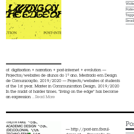
Writ
Post
Tagg
Rea
of: digitisation + narration + post-internet + evolution —
Projectos/websites de alunos do 1º ano, Mestrado em Design
de Comunicação, 2019/2020 — Projects/websites of students
of the 1st year, Master in Communication Design, 2019/2020
In the midst of harder times, "living on the edge" has become
an expression ...
Read More
Po
— http://post-ism.fbaul-