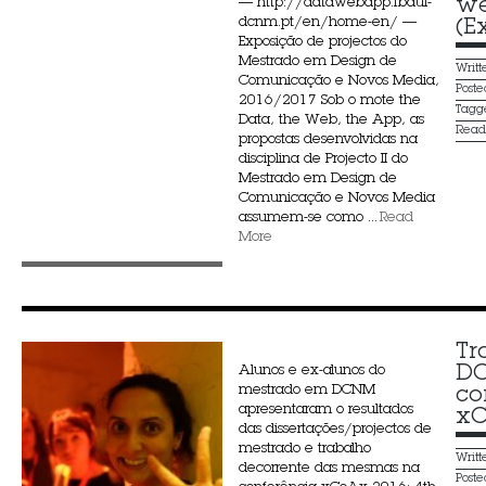
we
— http://datawebapp.fbaul-
dcnm.pt/en/home-en/ —
(E
Exposição de projectos do
Mestrado em Design de
Writ
Comunicação e Novos Media,
Post
2016/2017 Sob o mote the
Tagg
Data, the Web, the App, as
Rea
propostas desenvolvidas na
disciplina de Projecto II do
Mestrado em Design de
Comunicação e Novos Media
assumem-se como ...
Read
More
Tr
DC
Alunos e ex-alunos do
mestrado em DCNM
co
apresentaram o resultados
xC
das dissertações/projectos de
mestrado e trabalho
Writ
decorrente das mesmas na
Post