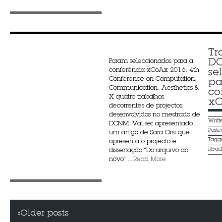
Tr
D
Foram seleccionados para a
conferência xCoAx 2016: 4th
se
Conference on Computation,
pa
Communication, Aesthetics &
co
X quatro trabalhos
xC
decorrentes de projectos
desenvolvidos no mestrado de
Writ
DCNM. Vai ser apresentado
Post
um artigo de Sara Orsi que
Tagg
apresenta o projecto e
Rea
dissertação "Do arquivo ao
novo" ...
Read More
«Older posts