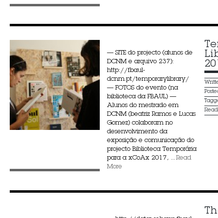
Te
Li
— SITE do projecto (alunos de
DCNM e arquivo 237):
20
http://fbaul-
dcnm.pt/temporarylibrary/
Writ
— FOTOS do evento (na
Post
biblioteca da FBAUL) —
Tagg
Alunos do mestrado em
Rea
DCNM (beatriz Ramos e Lucas
Gomez) colaboram no
desenvolvimento da
exposição e comunicação do
projecto Biblioteca Temporária
para a xCoAx 2017, ...
Read
More
Th