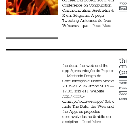
conferência xCoAx 2016: 4th
Tagg
Conference on Computation,
Rea
Communication, Aesthetics &
X em Bérgamo. A peça
Tweeting Antennas de Ivan
Vuksanov, que ...
Read More
th
an
the data, the web and the
app Apresentação de Projetos
(p
— Mestrado Design de
Comunicação e Novos Media
Writ
2015-2016 29 Junho 2016 —
Post
17:00, sala 411 Website
Tagg
http://fbaul-
Rea
dcnm.pt/datawebapp/ Sob o
mote The Data, the Web and
the App, as propostas
desenvolvidas no âmbito da
disciplina ...
Read More