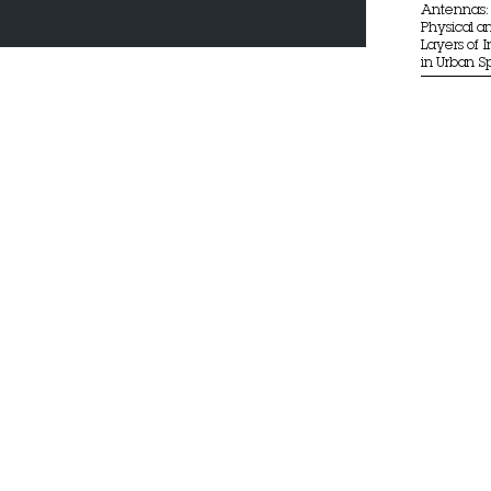
Antennas: 
Physical an
Layers of 
in Urban 