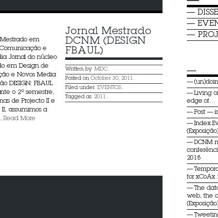
—
DISS
EVE
Jornal Mestrado 
PROJ
DCNM (DESIGN 
 Mestrado em
 Comunicação e
FBAUL)
a Jornal do núcleo
do em Design de
—
Written by
MDC
.
ão e Novos Media
Posted on
October 30, 2011.
(un)do
ção DESIGN: FBAUL
Filed under
EVENTOS
.
nte o 2º semestre,
Living o
Tagged as
2011
.
inas de Projecto II e
edge of…
o II, assumimos a
Post — i
.
Read More
Index.E
(Exposição
DCNM 
conferênc
2018
Tempora
for xCoAx
The dat
web, the 
(Exposição
Tweeti