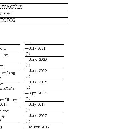
ERTAÇÕES
NTOS
ECTOS
—
ing…
July 2021
(1)
n the
June 2020
(1)
sm
June 2019
verything
(1)
)
June 2018
na
(1)
ia xCoAx
April 2018
(1)
ry Library
 2017
July 2017
(1)
a, the
app
June 2017
)
(1)
ng
March 2017