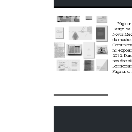
— Página:
Design de
Novos Medi
do mestra
Comunicaç
na exposi
2012. Dura
nas discipl
Laboratóri
Página, a ..