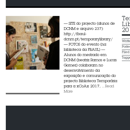
Te
Li
— SITE do projecto (alunos de
DCNM e arquivo 237):
20
http://fbaul-
dcnm.pt/temporarylibrary/
Writ
— FOTOS do evento (na
Post
biblioteca da FBAUL) —
File
Alunos do mestrado em
Tagg
DCNM (beatriz Ramos e Lucas
Gomez) colaboram no
desenvolvimento da
exposição e comunicação do
projecto Biblioteca Temporária
para a xCoAx 2017, ...
Read
More