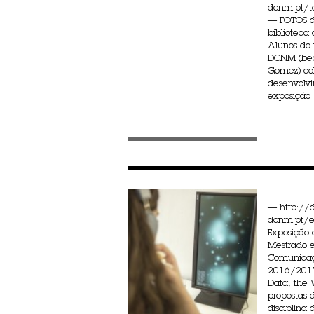
dcnm.pt/t
— FOTOS d
biblioteca
Alunos do
DCNM (bea
Gomez) co
desenvolv
exposição .
— http://
dcnm.pt/
Exposição 
Mestrado 
Comunicaç
2016/2017
Data, the 
propostas 
disciplina 