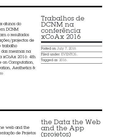
Trabalhos de 
DCNM na 
x-alunos do
 em DCNM
conferência 
am o resultados
xCoAx 2016
tações/projectos de
 trabalho
Posted on
July 7, 2016.
e das mesmas na
Filed under
EVENTOS
.
ia xCoAx 2016: 4th
Tagged as
2016
.
e on Computation,
tion, Aesthetics &
re
the Data the Web 
and the App 
the web and the
ntação de Projetos
(projetos)