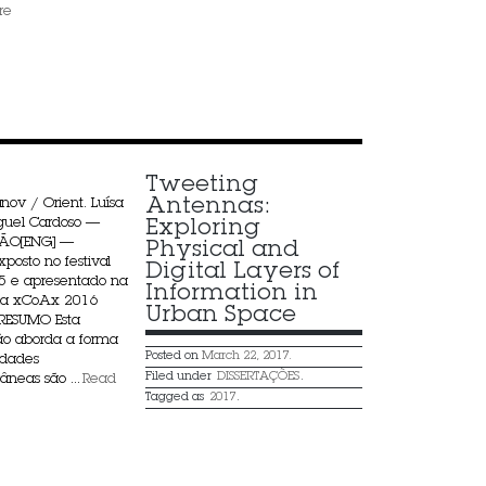
re
Tweeting 
Antennas: 
nov / Orient. Luísa
guel Cardoso —
Exploring 
ÇÃO[ENG] —
Physical and 
posto no festival
Digital Layers of 
5 e apresentado na
Information in 
ia xCoAx 2016
Urban Space
 RESUMO Esta
ão aborda a forma
Posted on
March 22, 2017.
idades
Filed under
DISSERTAÇÕES
.
neas são ...
Read
Tagged as
2017
.