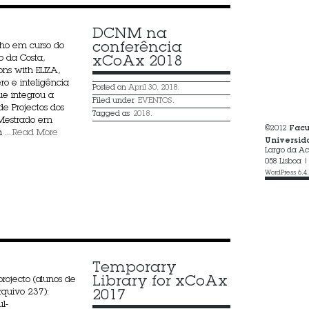
DCNM na 
conferência 
lho em curso do
o da Costa,
xCoAx 2018
ons with ELIZA,
ro e inteligência
Posted on
April 30, 2018.
 que integrou a
Filed under
EVENTOS
.
de Projectos dos
Tagged as
2018
.
 Mestrado em
Facu
©2012
...
Read More
Universid
Largo da Ac
058 Lisboa |
WordPress 6.4
Temporary 
Library for xCoAx 
projecto (alunos de
quivo 237):
2017
l-