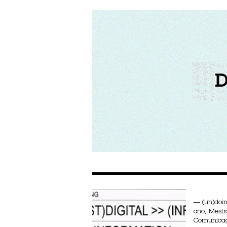
— (un)doin
ano, Mest
Comunicaçã