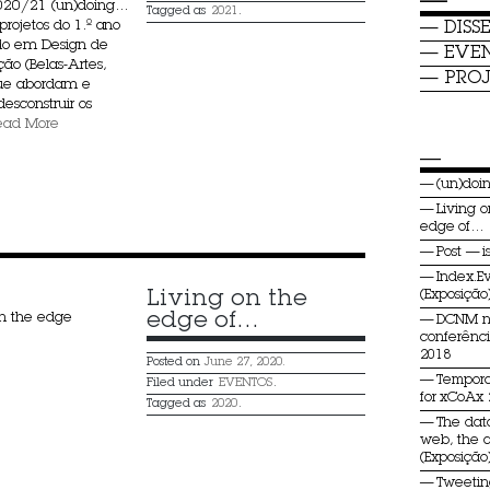
—
2020/21 (un)doing…
Tagged as
2021
.
projetos do 1.º ano
DISS
do em Design de
EVE
o (Belas-Artes,
PROJ
que abordam e
esconstruir os
ead More
—
(un)do
Living o
edge of…
Post — i
Index.E
Living on the 
(Exposição
edge of…
n the edge
DCNM 
conferênc
2018
Posted on
June 27, 2020.
Tempora
Filed under
EVENTOS
.
for xCoAx
Tagged as
2020
.
The dat
web, the 
(Exposição
Tweeti