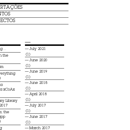
ERTAÇÕES
NTOS
ECTOS
—
ing…
July 2021
(1)
n the
June 2020
(1)
sm
June 2019
verything
(1)
)
June 2018
na
(1)
ia xCoAx
April 2018
(1)
ry Library
 2017
July 2017
(1)
a, the
app
June 2017
)
(1)
ng
March 2017