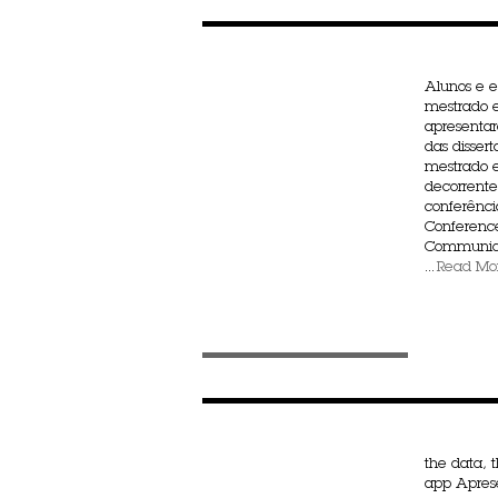
Alunos e e
mestrado
apresentar
das disser
mestrado e
decorrent
conferênc
Conferenc
Communica
...
Read Mo
the data, 
app Aprese