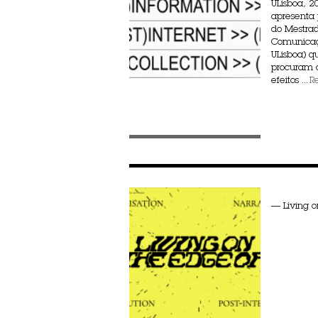
ULisboa, 
apresenta 
do Mestra
Comunicaçã
ULisboa) 
procuram d
efeitos ...
R
— Living o