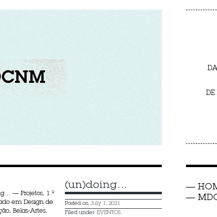
DA
DE
(un)doing…
HO
g… — Projetos, 1.º
MDC 
rado em Design de
Posted on
July 1, 2021.
o, Belas-Artes,
Filed under
EVENTOS
.