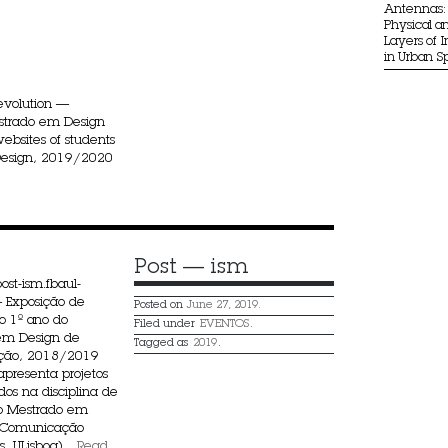
Antennas: 
Physical an
Layers of 
in Urban 
 evolution —
estrado em Design
bsites of students
 Design, 2019/2020
Post — ism
ost-ism.fbaul-
 Exposição de
Posted on
June 27, 2019.
do 1º ano do
Filed under
EVENTOS
.
em Design de
Tagged as
2019
.
ção, 2018/2019
apresenta projetos
dos na disciplina de
 do Mestrado em
 Comunicação
, ULisboa) ...
Read