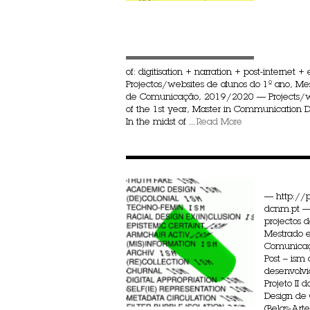
of: digitisation + narration + post-internet +
Projectos/websites de alunos do 1º ano, M
de Comunicação, 2019/2020 — Projects/we
of the 1st year, Master in Communication
In the midst of ...
Read More
— http://p
dcnm.pt —
projectos 
Mestrado 
Comunica
Post – ism 
desenvolvi
Projeto II
Design de
(Belas-Artes