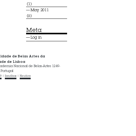
(1)
May 2011
(6)
Meta
Log in
ldade de Belas Artes da
ade de Lisboa
ademia Nacional de Belas-Artes 1249-
 Portugal
.9
|
Sandbox
|
Neutica