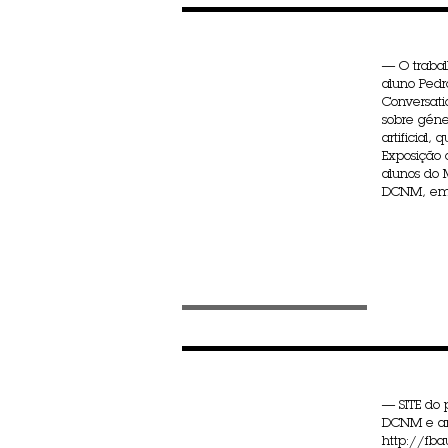
— O traba
aluno Pedr
Conversati
sobre géne
artificial,
Exposição 
alunos do
DCNM, em 
— SITE do 
DCNM e ar
http://fbau