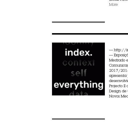
More
— http://i
— Exposiçã
Mestrado 
Comunicaç
2017/2018
apresenta 
desenvolvi
Projecto I
Design de
Novos Medi