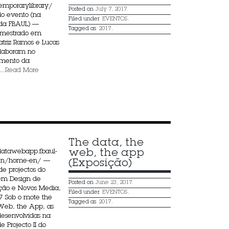
emporarylibrary/
Posted on
July 7, 2017.
o evento (na
Filed under
EVENTOS
.
 da FBAUL) —
Tagged as
2017
.
 mestrado em
triz Ramos e Lucas
laboram no
imento da
..
Read More
The data, the 
web, the app 
datawebapp.fbaul-
en/home-en/ —
(Exposição)
de projectos do
em Design de
Posted on
June 23, 2017.
ão e Novos Media,
Filed under
EVENTOS
.
 Sob o mote the
Tagged as
2017
.
Web, the App, as
desenvolvidas na
de Projecto II do