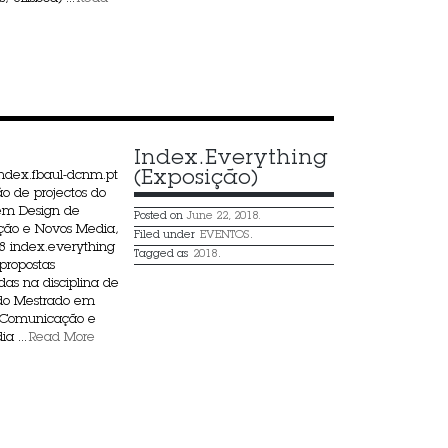
Index.Everything 
(Exposição)
ndex.fbaul-dcnm.pt
o de projectos do
em Design de
Posted on
June 22, 2018.
ão e Novos Media,
Filed under
EVENTOS
.
 index.everything
Tagged as
2018
.
propostas
das na disciplina de
I do Mestrado em
 Comunicação e
a ...
Read More