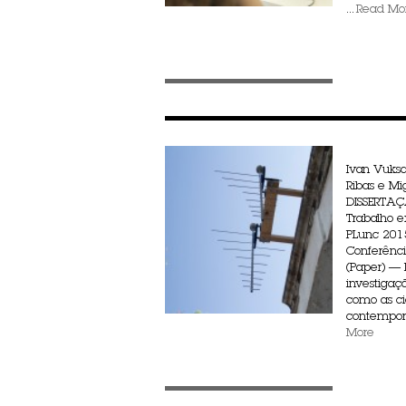
...
Read Mo
Ivan Vuksa
Ribas e Mi
DISSERTA
Trabalho ex
PLunc 201
Conferênc
(Paper) —
investigaç
como as c
contemporâ
More