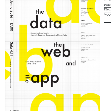
Writ
Post
File
Tagg