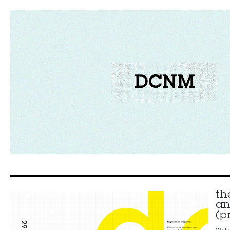
th
an
(p