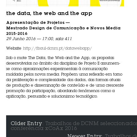
the data, the web and the app
Apresentação de Projetos —
Mestrado Design de Comunicação e Novos Media
2015-2016
29 Junho 2016 — 17:00, sala 411
Website
http://fbaul-dcnm.pt/datawebapp/
Sob o mote The Data, the Web and the App, as propostas
desenvolvidas no âmbito da disciplina de Projeto II assumem-
se como aproximações experimentais à comunicação
moldada pelos novos media. Propõem uma reflexão em torno
da proliferação e complexidade dos dados, das formas atuais
de produção e disseminação de conteúdo e de uma crescente
promoção da participação, abordando fenómenos como a
apificação, persuasão e solucionismo tecnológico.
Older Entry
: Trabalhos de DCNM seleccionado
conferência xCoAx 2016
Newer Entry
: Trabalhos