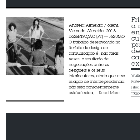
Fr
a 
Andreia Almeida / orient.
Victor de Almeida. 2013 —
en
DISSERTAÇÃO [PT] — RESUMO
cu
O trabalho desenvolvido no
pr
âmbito do design de
de
comunicação é, não raras
ca
vezes, o resultado de
ex
negociações entre os
designers e os seus
interlocutores, ainda que essa
Writ
relação de interdependência
Post
não seja conscientemente
File
estabelecida, ...
Read More
Tagg