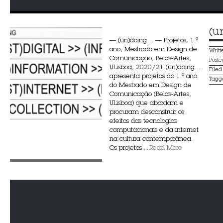
(u
— (un)doing… — Projetos, 1.º
ano, Mestrado em Design de
Writ
Comunicação, Belas-Artes,
Post
ULisboa, 2020/21 (un)doing…
File
apresenta projetos do 1.º ano
Tagg
do Mestrado em Design de
Comunicação (Belas-Artes,
ULisboa) que abordam e
procuram desconstruir os
efeitos das tecnologias
computacionais e da internet
na cultura contemporânea.
Os projetos ...
Read More