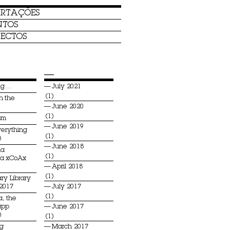
ERTAÇÕES
NTOS
ECTOS
—
ing…
July 2021
(1)
n the
June 2020
(1)
sm
June 2019
verything
(1)
)
June 2018
na
(1)
ia xCoAx
April 2018
(1)
ry Library
 2017
July 2017
(1)
a, the
app
June 2017
)
(1)
ng
March 2017