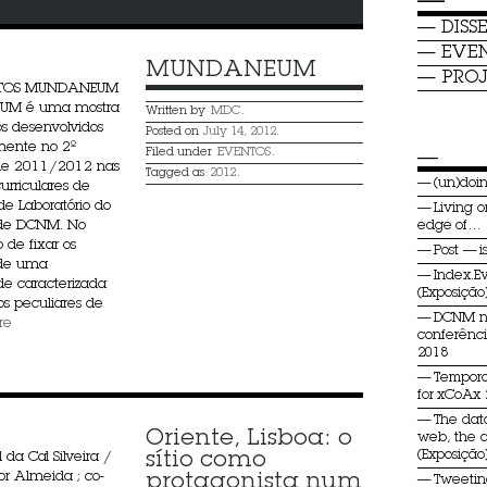
—
DISS
EVE
MUNDANEUM
PROJ
CTOS MUNDANEUM
M é uma mostra
Written by
MDC
.
os desenvolvidos
Posted on
July 14, 2012.
mente no 2º
Filed under
EVENTOS
.
—
de 2011/2012 nas
Tagged as
2012
.
(un)do
urriculares de
de Laboratório do
Living o
de DCNM. No
edge of…
 de fixar os
Post — i
 de uma
Index.E
e caracterizada
(Exposição
os peculiares de
DCNM 
re
conferênc
2018
Tempora
for xCoAx
The dat
Oriente, Lisboa: o 
web, the 
sítio como 
(Exposição
 da Cal Silveira /
tor Almeida ; co-
protagonista num 
Tweeti