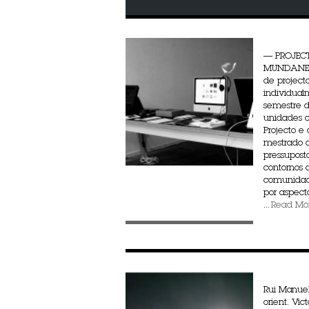
— PROJE
MUNDANEU
de project
individual
semestre 
unidades c
Projecto e 
mestrado 
pressuposto
contornos
comunidad
por aspect
...
Read Mo
Rui Manuel
orient. Vic