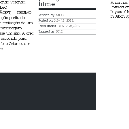
rnando Varanda,
Antennas: 
filme
Physical an
ÍDEO
Layers of 
ÃO[PT] — RESUMO
Written by
MDC
.
in Urban 
tação partiu do
Posted on
July 13, 2012.
e realização de um
Filed under
DISSERTAÇÕES
.
a personagem
Tagged as
2012
.
osse um sítio. A área
 escolhida para
 foi o Oriente, em
re