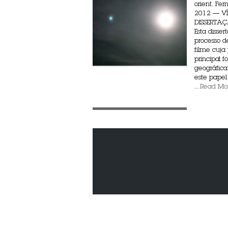
orient. Fe
2012 — V
DISSERTAÇ
Esta disser
processo d
filme cuj
principal f
geográfica
este papel
...
Read Mo