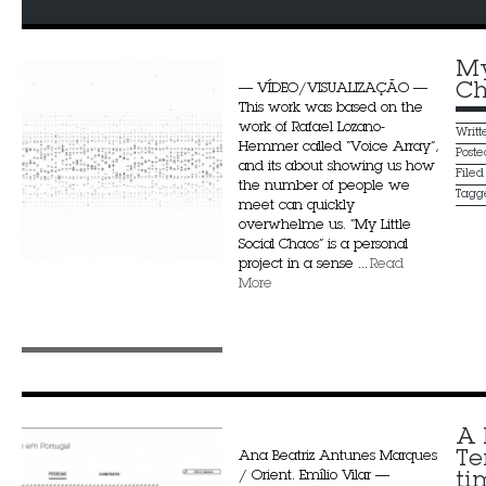
My
Ch
— VÍDEO/VISUALIZAÇÃO —
This work was based on the
work of Rafael Lozano-
Writ
Hemmer called “Voice Array”,
Post
and its about showing us how
File
the number of people we
Tagg
meet can quickly
overwhelme us. “My Little
Social Chaos” is a personal
project in a sense ...
Read
More
A 
Te
Ana Beatriz Antunes Marques
/ Orient. Emílio Vilar —
ti