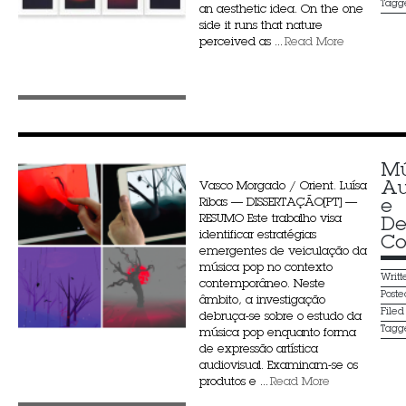
Tagg
an aesthetic idea. On the one
side it runs that nature
perceived as ...
Read More
Mú
Au
Vasco Morgado / Orient. Luísa
Ribas — DISSERTAÇÃO[PT] —
e 
RESUMO Este trabalho visa
De
identificar estratégias
Co
emergentes de veiculação da
música pop no contexto
Writ
contemporâneo. Neste
Post
âmbito, a investigação
File
debruça-se sobre o estudo da
Tagg
música pop enquanto forma
de expressão artística
audiovisual. Examinam-se os
produtos e ...
Read More