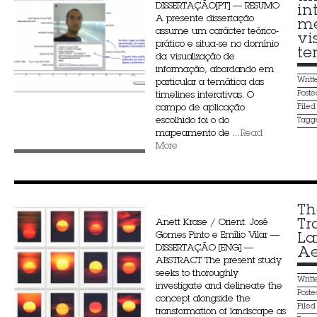
DISSERTAÇÃO[PT] — RESUMO
in
A presente dissertação
me
assume um carácter teórico-
vi
prático e situa-se no domínio
te
da visualização de
informação, abordando em
Writ
particular a temática das
Post
timelines interativas. O
campo de aplicação
File
escolhido foi o do
Tagg
mapeamento de ...
Read
More
Th
Tr
Anett Krase / Orient. José
Gomes Pinto e Emílio Vilar —
La
DISSERTAÇÃO [ENG] —
Ae
ABSTRACT The present study
seeks to thoroughly
Writ
investigate and delineate the
Post
concept alongside the
File
transformation of landscape as