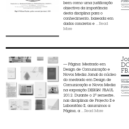
Post
bem como uma justificação
Comm
objectiva da importância
desta disciplina para o
conhecimento, baseada em
dados concretos e ...
Read
More
Jo
DC
— Página: Mestrado em
Design de Comunicação e
FB
Novos Media Jornal do núcleo
do mestrado em Design de
Writ
Comunicação e Novos Media
Post
na exposição DESIGN: FBAUL
Comm
2012. Durante o 2º semestre,
nas disciplinas de Projecto II e
Laboratório II, assumimos a
Página, a ...
Read More