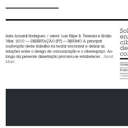
So
en
Sara Amaral Rodrigues / orient. Luis Filipe B. Teixeira e Emílio
Vilar. 2010 — DISSERTAÇÃO [PT] — RESUMO A principal
ci
motivação deste trabalho foi tentar encontrar e definir as
de
relações entre o design de comunicação e o ciberespaço. Ao
co
longo da presente dissertação procurou-se estabelecer ...
Read
More
Writ
Post
Comm