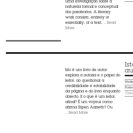
uma investigação sobre a
natureza formal e conceptual
dos paratextos. A literary
work consists, entirely or
essentially, of a text, ...
Read
More
Is
au
Isto é um livro de autor
explora a autoria e o papel do
leitor, ao questionar a
Writ
credibilidade e estabilidade
Post
da página e do livro enquanto
Comm
objecto. E o que é um leitor,
afinal? É um voyeur como
afirma Espen Aarseth? Ou
...
Read More