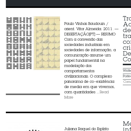
Tr
Ac
Paulo Vinhas Baudouin /
orient. Vitor Almeida. 2011. —
de 
DISSERTAÇÃO[PT] — RESUMO
tr
Com a conversão das
co
sociedades industriais em
cr
sociedades de informação, a
De
comunicação assume um
C
papel fundamental na
modelação dos
comportamentos
Writ
civilizacionais. O complexo
Post
panorama de co‐existência
Comm
de media em que vivemos,
com quantidades ...
Read
More
Me
in
Juliana Raquel do Espírito