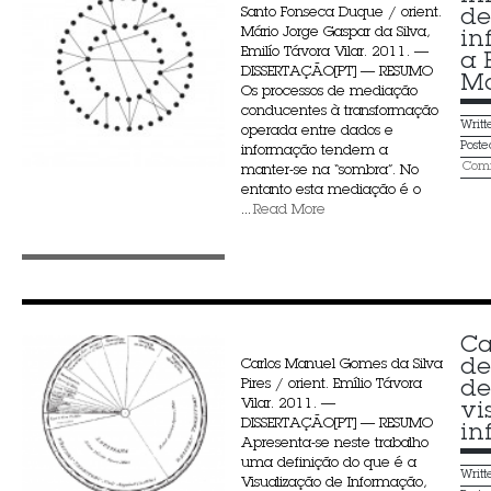
Santo Fonseca Duque / orient.
de
Mário Jorge Gaspar da Silva,
in
Emilío Távora Vilar. 2011. —
a 
DISSERTAÇÃO[PT] — RESUMO
Ma
Os processos de mediação
conducentes à transformação
Writ
operada entre dados e
Post
informação tendem a
Comm
manter-se na “sombra”. No
entanto esta mediação é o
...
Read More
Ca
de
Carlos Manuel Gomes da Silva
Pires / orient. Emílio Távora
de
Vilar. 2011. —
vi
DISSERTAÇÃO[PT] — RESUMO
in
Apresenta-se neste trabalho
uma definição do que é a
Writ
Visualização de Informação,