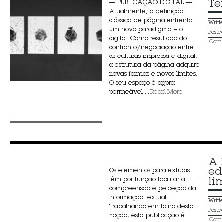
Te
— PUBLICAÇÃO DIGITAL —
Atualmente, a definição
clássica de página enfrenta
Writ
um novo paradigma – o
Post
digital. Como resultado do
Comm
confronto/negociação entre
as culturas impressa e digital,
a estrutura da página adquire
novas formas e novos limites.
O seu espaço é agora
permeável ...
Read More
A 
ed
Os elementos paratextuais
têm por função facilitar a
li
compreensão e perceção da
informação textual.
Writ
Trabalhando em torno desta
Post
noção, esta publicação é
Comm