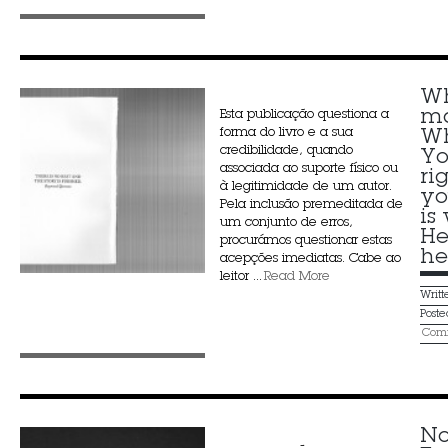
Wh
ma
Esta publicação questiona a
forma do livro e a sua
Wh
credibilidade, quando
Yo
associada ao suporte físico ou
ri
à legitimidade de um autor.
yo
Pela inclusão premeditada de
is
um conjunto de erros,
He
procurámos questionar estas
he
acepções imediatas. Cabe ao
leitor ...
Read More
Writ
Post
Comm
No