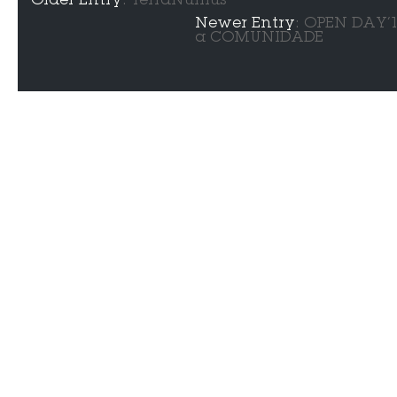
Older Entry
: TerraNullius
Newer Entry
: OPEN DAY
a COMUNIDADE