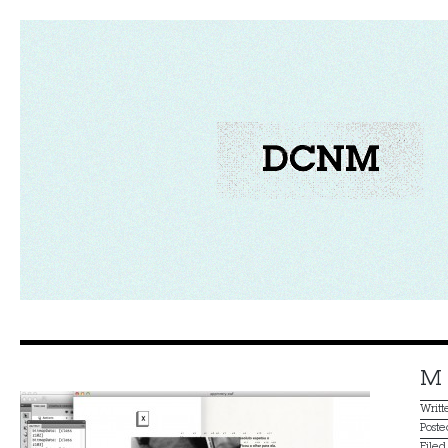
M
Writ
Post
File