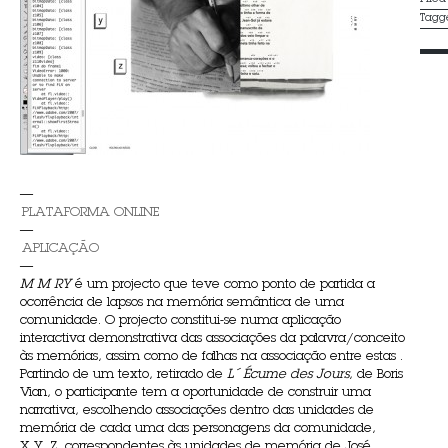
Tagg
—
PLATAFORMA ONLINE
—
APLICAÇÃO
—
M M RY
é um projecto que teve como ponto de partida a
ocorrência de lapsos na memória semântica de uma
comunidade. O projecto constitui-se numa aplicação
interactiva demonstrativa das associações da palavra/conceito
às memórias, assim como de falhas na associação entre estas .
Partindo de um texto, retirado de
L´ Écume des Jours
, de Boris
Vian, o participante tem a oportunidade de construir uma
narrativa, escolhendo associações dentro das unidades de
memória de cada uma das personagens da comunidade,
X,Y, Z, correspondentes às unidades de memória de José